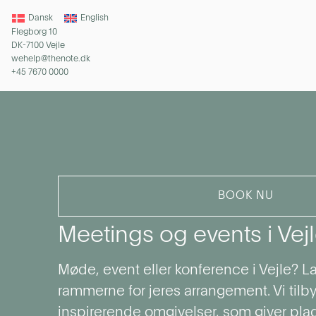
Dansk
English
Flegborg 10
DK-7100 Vejle
wehelp@thenote.dk
+45 7670 0000
BOOK NU
Meetings og events i Vej
Møde, event eller konference i Vejle? 
rammerne for jeres arrangement. Vi tilby
inspirerende omgivelser, som giver plads 