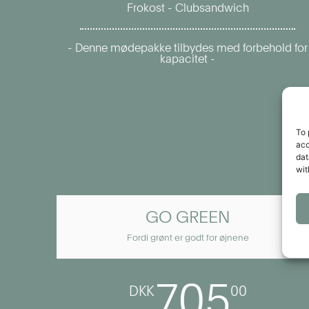
Frokost - Clubsandwich
- Denne mødepakke tilbydes med forbehold for
kapacitet -
To 
acc
dat
wit
GO GREEN
Fordi grønt er godt for øjnene
705
DKK
00