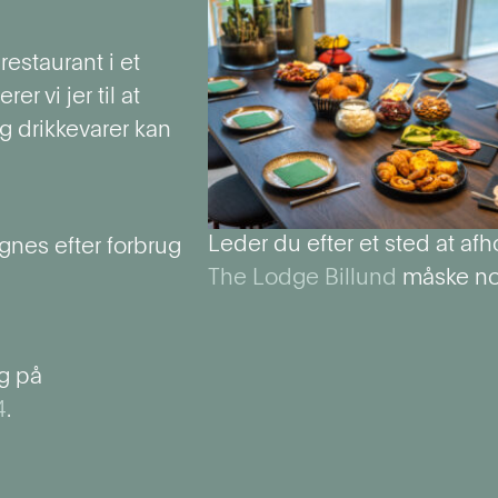
estaurant i et
er vi jer til at
og drikkevarer kan
Leder du efter et sted at af
gnes efter forbrug
The Lodge Billund
måske nog
g på
4
.