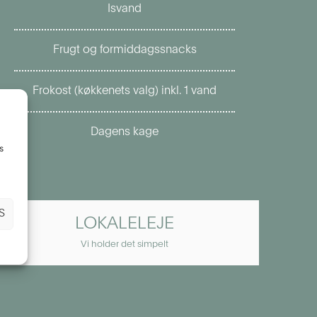
Isvand
Frugt og formiddagssnacks
Frokost (køkkenets valg) inkl. 1 vand
Dagens kage
s
S
LOKALELEJE
Vi holder det simpelt