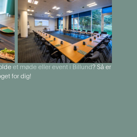
holde
et møde eller event i Billund
? Så er
et for dig!