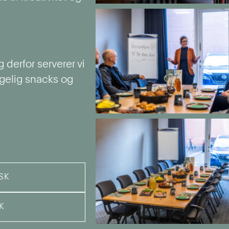
 derfor serverer vi
lgelig snacks og
SK
K