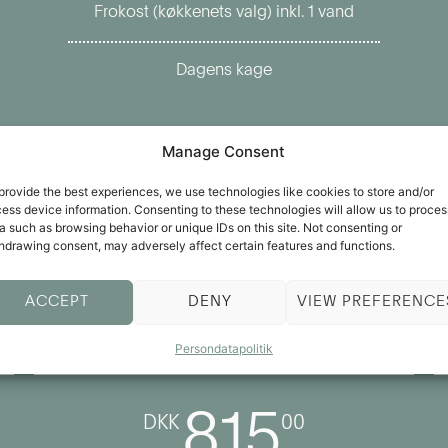
Frokost (køkkenets valg) inkl. 1 vand
Dagens kage
Manage Consent
provide the best experiences, we use technologies like cookies to store and/or
ess device information. Consenting to these technologies will allow us to proces
a such as browsing behavior or unique IDs on this site. Not consenting or
hdrawing consent, may adversely affect certain features and functions.
ACCEPT
DENY
VIEW PREFERENCE
GO FOR IT
You only live once
Persondatapolitik
815
DKK
00