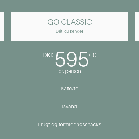
GO CLASSIC
Dét, du kender
595
DKK
00
pr. person
Kaffe/te
Isvand
Frugt og formiddagssnacks