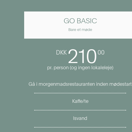
GO BASIC
Bare et møde
210
DKK
00
pr. person (og ingen lokaleleje)
Gå i morgenmadsrestauranten inden mødestart
Kaffe/te
Isvand