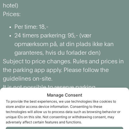
hotel)
Prices:
Per time: 18,-
24 timers parkering: 95,- (vær
opmærksom på, at din plads ikke kan
garanteres, hvis du forlader den)
Subject to price changes. Rules and prices in
the parking app apply. Please follow the
guidelines on-site.
It is not possible to reserve parking.
Manage Consent
To provide the best experiences, we use technologies like cookies to
Se vores videoguide til parkering
store and/or access device information. Consenting to these
technologies will allow us to process data such as browsing behavior or
unique IDs on this site. Not consenting or withdrawing consent, may
adversely affect certain features and functions.