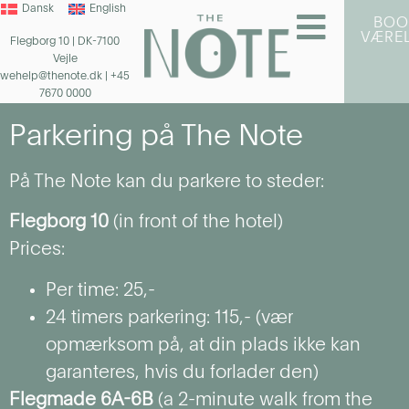
Dansk
English
BOO
VÆRE
Flegborg 10 | DK-7100
Vejle
wehelp@thenote.dk
| +45
7670 0000
Parkering på The Note
På The Note kan du parkere to steder:
Flegborg 10
(in front of the hotel)
Prices:
Per time: 25,-
24 timers parkering: 115,- (vær
opmærksom på, at din plads ikke kan
garanteres, hvis du forlader den)
Flegmade 6A-6B
(a 2-minute walk from the